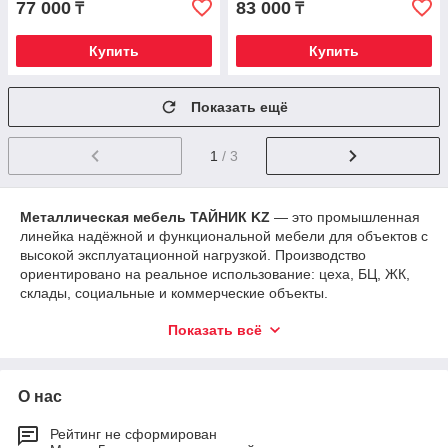
77 000
83 000
₸
₸
Купить
Купить
Показать ещё
1
/ 3
Металлическая мебель ТАЙНИК KZ
— это промышленная
линейка надёжной и функциональной мебели для объектов с
высокой эксплуатационной нагрузкой. Производство
ориентировано на реальное использование: цеха, БЦ, ЖК,
склады, социальные и коммерческие объекты.
Ассортимент
Показать всё
Металлические шкафы для одежды и персонала
Одно- и многосекционные, с вентиляцией, полками,
перекладинами, замками.
О нас
Локеры и шкафы хранения
Для раздевалок, спортзалов, офисов, производств.
Рейтинг не сформирован