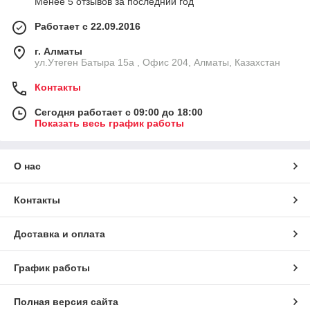
Менее 5 отзывов за последний год
Производственная мебель
Шкафы для инструмента, хозинвентаря, СИЗ,
Работает с 22.09.2016
документов.
г. Алматы
Специальные шкафы
ул.Утеген Батыра 15а , Офис 204, Алматы, Казахстан
Для телефонов, электрооборудования, служебных
помещений.
Контакты
Конструктивные особенности
Сегодня работает с 09:00 до 18:00
сварная стальная конструкция;
Показать весь график работы
толщина металла под задачу (серийно и под заказ);
порошковая окраска (стандартные и
О нас
индивидуальные цвета RAL);
вентиляционные прорези, усиленные полки;
Контакты
аккуратный строгий индустриальный дизайн.
Преимущества ТАЙНИК KZ
Доставка и оплата
рассчитана на
долгую эксплуатацию
;
устойчива к механическим повреждениям;
График работы
легко масштабируется под проекты (ЖК, БЦ,
заводы);
Полная версия сайта