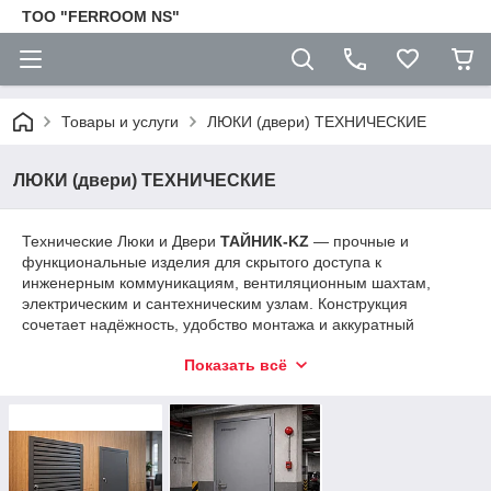
TOO "FERROOM NS"
Товары и услуги
ЛЮКИ (двери) ТЕХНИЧЕСКИЕ
ЛЮКИ (двери) ТЕХНИЧЕСКИЕ
Технические Люки и Двери
ТАЙНИК-KZ
— прочные и
функциональные изделия для скрытого доступа к
инженерным коммуникациям, вентиляционным шахтам,
электрическим и сантехническим узлам. Конструкция
сочетает надёжность, удобство монтажа и аккуратный
внешний вид, гармонично вписываясь в интерьер и фасад
Показать всё
объекта.
Изготовлены из качественной стали с долговечным
порошковым покрытием, устойчивым к коррозии и
механическим воздействиям. Предлагаются в разных
размерах и конфигурациях, с возможностью подбора под
проектные требования и тип помещения.