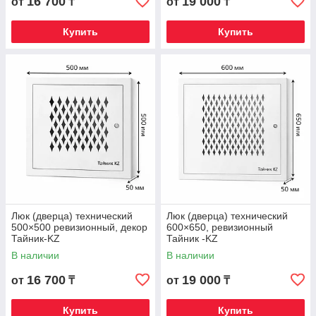
16 700
19 000
от
₸
от
₸
Купить
Купить
Люк (дверца) технический
Люк (дверца) технический
500×500 ревизионный, декор
600×650, ревизионный
Тайник-KZ
Тайник -KZ
В наличии
В наличии
16 700
19 000
от
₸
от
₸
Купить
Купить