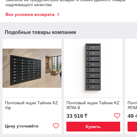
надлежащего качества
Все условия возврата
Подобные товары компании
Почтовый ящик Тайник KZ
Почтовый ящик Тайник KZ
Почт
Vip
ЯПМ-8
ЯПМ
33 516
49 
₸
Цену уточняйте
Купить