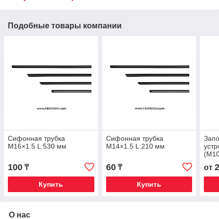
Подобные товары компании
Сифонная трубка
Сифонная трубка
Запо
M16×1.5 L:530 мм
M14×1.5 L:210 мм
устр
(М10
100
60
₸
₸
от
Купить
Купить
О нас