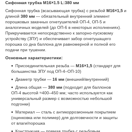
Сифонная трубка M16×1.5 L:380 мм
Сифонная трубка (всасывающая трубка) с резьбой
M16×1,5
и
длиной
380 мм
— обязательный внутренний элемент
порошковых закачных огнетушителей ОП-4, ОП-5 и
аналогичных моделей (до ОП-6 в некоторых исполнениях).
Прикручивается непосредственно к запорно-пусковому
устройству (ЗПУ) и обеспечивает забор огнетушащего
порошка со дна баллона для равномерной и полной его
подачи при тушении.
Основные характеристики:
Присоединительная резьба —
M16×1,5
(стандарт для
большинства ЗПУ под ОП-4–ОП-10)
Диаметр трубки —
16 мм
(внешний/внутренний)
Длина общая —
380 мм
(подходит для баллонов
ОП-4 высотой ≈400–450 мм; часто используется как
универсальный размер с возможностью небольшой
подгонки)
Материал — сталь с антикоррозионным покрытием
(оцинковка или полимер) для долговечности и защиты
от влаги/порошка
Конструкция — прямая трубка с резьбовым