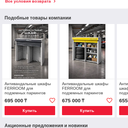
Все условия возврата
Подобные товары компании
Антивандальные шкафы
Антивандальные шкафы
Ант
FERROOM для
FERROOM для
шка
подземных паркингов
подземных паркингов
подз
(2000х2000х800) (без
(2000х1800х800) (2
Разм
695 000
675 000
655
₸
₸
стеллажей)
стеллажа)
800
Купить
Купить
Акционные предложения и новинки