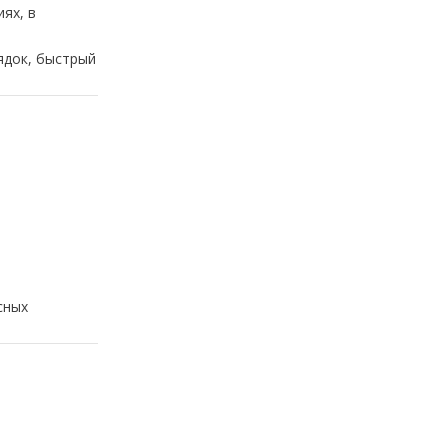
ях, в
ядок, быстрый
сных