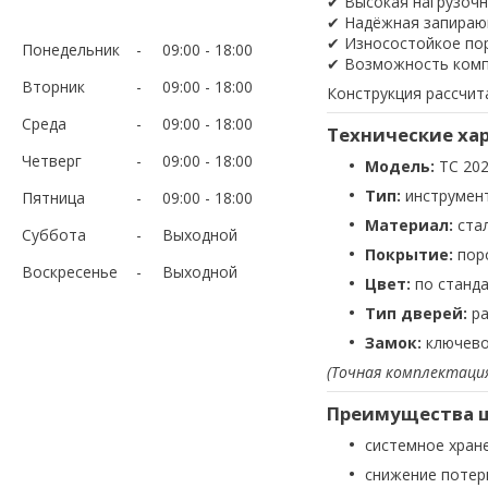
✔ Высокая нагрузочн
✔ Надёжная запираю
✔ Износостойкое по
Понедельник
09:00
18:00
✔ Возможность компл
Вторник
09:00
18:00
Конструкция рассчит
Среда
09:00
18:00
Технические ха
Четверг
09:00
18:00
Модель:
TC 20
Тип:
инструмен
Пятница
09:00
18:00
Материал:
ста
Суббота
Выходной
Покрытие:
пор
Воскресенье
Выходной
Цвет:
по станд
Тип дверей:
ра
Замок:
ключево
(Точная комплектаци
Преимущества ш
системное хран
снижение потерь