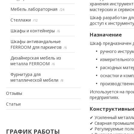
хранения инструмент
Мебель лабораторная
мастерских и сервисн
24
Шкаф разработан для
Стеллажи
12
доступ к инструменту
Шкафы и контейнеры
6
Назначение
Шкафы антивандальные
Шкаф предназначен д
FERROOM для паркингов
6
ручного инстру
Дизайнерская мебель из
измерительного
металла FERROOM
6
расходных мате
Фурнитура для
оснастки и ком
металлической мебели
8
производственн
Используется на про
Отзывы
предприятиях.
Статьи
Конструктивные
✔ Усиленный металли
✔ Сварная промышле
✔ Регулируемые пол
ГРАФИК РАБОТЫ