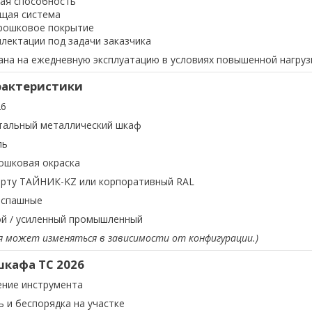
ая способность
щая система
рошковое покрытие
ектации под задачи заказчика
ана на ежедневную эксплуатацию в условиях повышенной нагруз
рактеристики
26
тальный металлический шкаф
ль
ошковая окраска
арту ТАЙНИК-KZ или корпоративный RAL
спашные
й / усиленный промышленный
я может изменяться в зависимости от конфигурации.)
кафа TC 2026
ение инструмента
 и беспорядка на участке