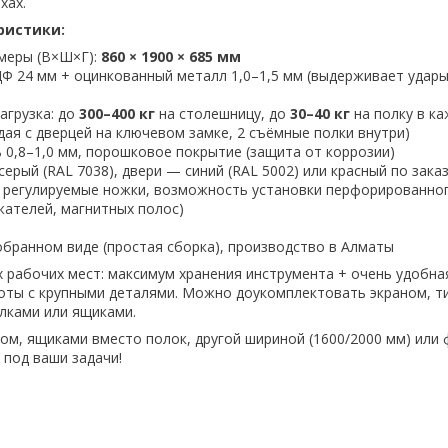
хах.
ристики:
меры (В×Ш×Г):
860 × 1900 × 685 мм
Ф 24 мм + оцинкованный металл 1,0–1,5 мм (выдерживает удары
агрузка: до
300–400 кг
на столешницу, до
30–40 кг
на полку в к
дая с дверцей на ключевом замке, 2 съёмные полки внутри)
 0,8–1,0 мм, порошковое покрытие (защита от коррозии)
серый (RAL 7038), двери — синий (RAL 5002) или красный по зака
 регулируемые ножки, возможность установки перфорированног
жателей, магнитных полос)
обранном виде (простая сборка), производство в Алматы
 рабочих мест: максимум хранения инструмента + очень удобна
оты с крупными деталями. Можно доукомплектовать экраном, т
лками или ящиками.
ном, ящиками вместо полок, другой шириной (1600/2000 мм) или
 под ваши задачи!