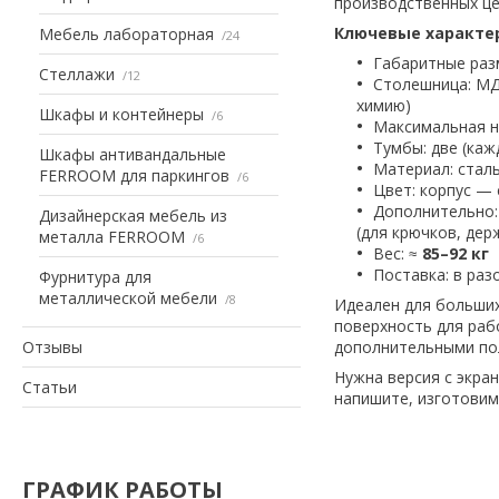
производственных це
Ключевые характе
Мебель лабораторная
24
Габаритные раз
Стеллажи
12
Столешница: МД
химию)
Шкафы и контейнеры
6
Максимальная н
Тумбы: две (каж
Шкафы антивандальные
Материал: сталь
FERROOM для паркингов
6
Цвет: корпус — 
Дополнительно:
Дизайнерская мебель из
(для крючков, дер
металла FERROOM
6
Вес: ≈
85–92 кг
Поставка: в раз
Фурнитура для
металлической мебели
8
Идеален для больших
поверхность для раб
Отзывы
дополнительными по
Нужна версия с экра
Статьи
напишите, изготовим
ГРАФИК РАБОТЫ