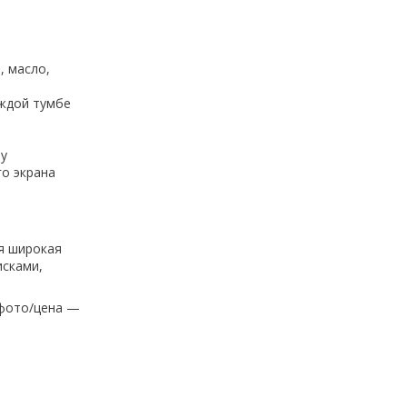
, масло,
аждой тумбе
зу
о экрана
я широкая
исками,
 фото/цена —