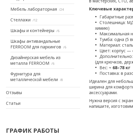
в мастерских, СТО, а
Ключевые характе
Мебель лабораторная
24
Габаритные раз
Стеллажи
12
Столешница: МД
химию)
Шкафы и контейнеры
6
Максимальная н
Тумба: одна (5
Шкафы антивандальные
Материал: сталь
FERROOM для паркингов
6
Цвет: корпус — 
Дополнительно:
Дизайнерская мебель из
(для крючков, дер
металла FERROOM
6
Вес: ≈
68–78 кг
Поставка: в раз
Фурнитура для
металлической мебели
8
Идеален для небольш
ширина для комфорт
Отзывы
аксессуарами.
Нужна версия с экра
Статьи
напишите, изготовим
ГРАФИК РАБОТЫ