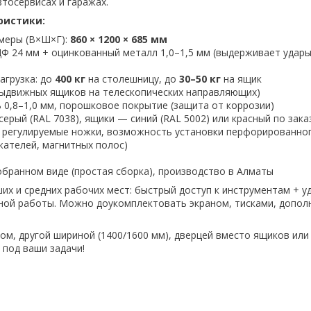
втосервисах и гаражах.
ристики:
меры (В×Ш×Г):
860 × 1200 × 685 мм
Ф 24 мм + оцинкованный металл 1,0–1,5 мм (выдерживает удары
агрузка: до
400 кг
на столешницу, до
30–50 кг
на ящик
 выдвижных ящиков на телескопических направляющих)
 0,8–1,0 мм, порошковое покрытие (защита от коррозии)
серый (RAL 7038), ящики — синий (RAL 5002) или красный по зака
 регулируемые ножки, возможность установки перфорированног
жателей, магнитных полос)
обранном виде (простая сборка), производство в Алматы
их и средних рабочих мест: быстрый доступ к инструментам + у
ной работы. Можно доукомплектовать экраном, тисками, допо
ном, другой шириной (1400/1600 мм), дверцей вместо ящиков ил
 под ваши задачи!