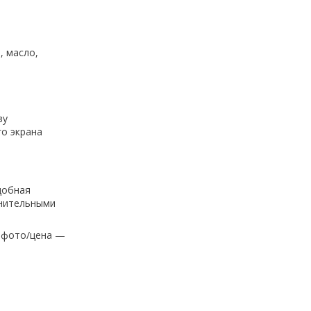
, масло,
зу
о экрана
добная
лнительными
и фото/цена —