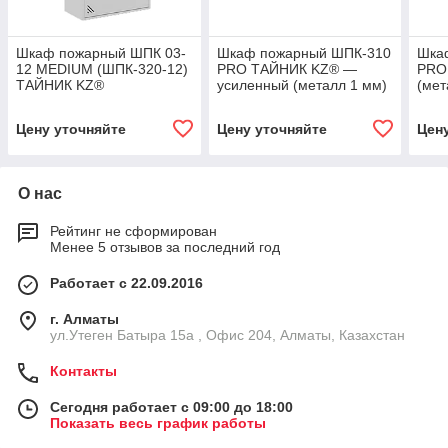
Шкаф пожарный ШПК 03-
Шкаф пожарный ШПК-310
Шка
12 MEDIUM (ШПК-320-12)
PRO ТАЙНИК KZ® —
PRO
ТАЙНИК KZ®
усиленный (металл 1 мм)
(мет
1300×700×300 мм |
усиленный (металл 0,8
Цену уточняйте
Цену уточняйте
Цен
мм)
О нас
Рейтинг не сформирован
Менее 5 отзывов за последний год
Работает с 22.09.2016
г. Алматы
ул.Утеген Батыра 15а , Офис 204, Алматы, Казахстан
Контакты
Сегодня работает с 09:00 до 18:00
Показать весь график работы