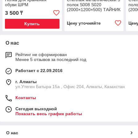
обуви ШРМ
полок S008 S020
поло
(2000×1200×500) ТАЙНИК
(20
3 500
₸
KZ
KZ
Цену уточняйте
Цен
Купить
О нас
Рейтинг не сформирован
Менее 5 отзывов за последний год
Работает с 22.09.2016
г. Алматы
ул.Утеген Батыра 15а , Офис 204, Алматы, Казахстан
Контакты
Сегодня выходной
Показать весь график работы
О нас