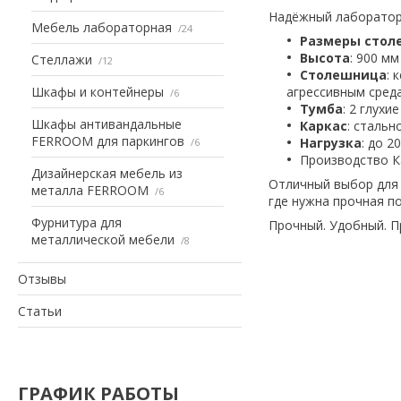
Надёжный лабораторн
Мебель лабораторная
24
Размеры сто
Высота
: 900 м
Стеллажи
12
Столешница
: 
Шкафы и контейнеры
агрессивным сред
6
Тумба
: 2 глух
Шкафы антивандальные
Каркас
: сталь
FERROOM для паркингов
Нагрузка
: до 20
6
Производство К
Дизайнерская мебель из
Отличный выбор для 
металла FERROOM
6
где нужна прочная по
Фурнитура для
Прочный. Удобный. П
металлической мебели
8
Отзывы
Статьи
ГРАФИК РАБОТЫ