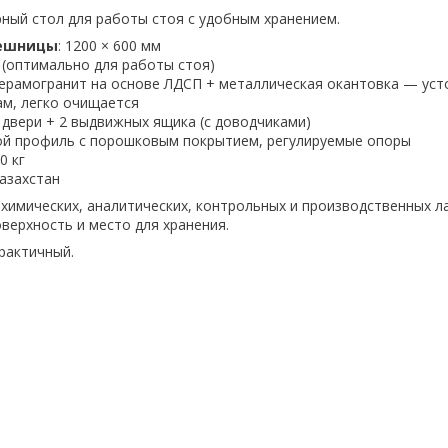
ый стол для работы стоя с удобным хранением.
лешницы
: 1200 × 600 мм
м (оптимально для работы стоя)
керамогранит на основе ЛДСП + металлическая окантовка — уст
ам, легко очищается
ие двери + 2 выдвижных ящика (с доводчиками)
ной профиль с порошковым покрытием, регулируемые опоры
0 кг
азахстан
химических, аналитических, контрольных и производственных л
верхность и место для хранения.
рактичный.