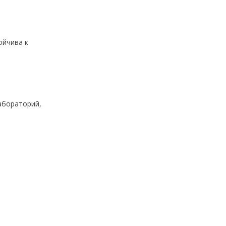
ойчива к
абораторий,