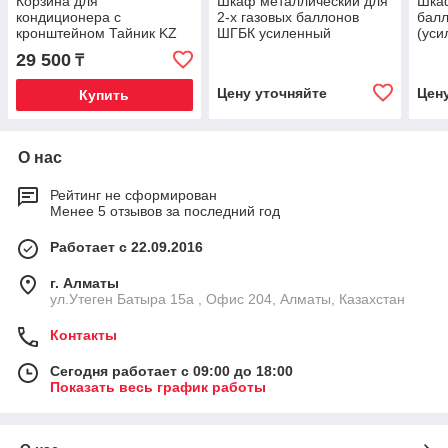
Корзина для
Шкаф металлический для
Шкаф
кондиционера с
2-х газовых баллонов
бал
кронштейном Тайник KZ
ШГБК усиленный
(уси
№3 размер
(2000×1000×560)
29 500
₸
700х1000х560
Цену уточняйте
Цен
Купить
О нас
Рейтинг не сформирован
Менее 5 отзывов за последний год
Работает с 22.09.2016
г. Алматы
ул.Утеген Батыра 15а , Офис 204, Алматы, Казахстан
Контакты
Сегодня работает с 09:00 до 18:00
Показать весь график работы