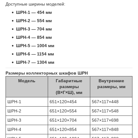
Доступные ширины моделей:
ШРН-1 — 454 мм
ШРН-2 — 554 мм
ШРН-3 — 704 мм
ШРН-4 — 854 мм
ШРН-5 — 1004 мм
ШРН-6 — 1154 мм
ШРН-7 — 1304 мм
Размеры коллекторных шкафов ШРН
Модель
Габаритные
Внутренние
размеры
размеры, мм
(В×Г×Ш), мм
ШРН-1
651×120×454
567×117×448
ШРН-2
651×120×554
567×117×548
ШРН-3
651×120×704
567×117×698
ШРН-4
651×120×854
567×117×848