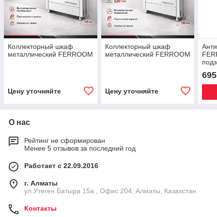
Коллекторный шкаф
Коллекторный шкаф
Ант
металлический FERROOM
металлический FERROOM
FER
подз
(200
695
стел
Цену уточняйте
Цену уточняйте
О нас
Рейтинг не сформирован
Менее 5 отзывов за последний год
Работает с 22.09.2016
г. Алматы
ул.Утеген Батыра 15а , Офис 204, Алматы, Казахстан
Контакты