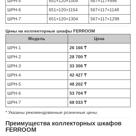
ШРН-5
651×120×1004
567×117×998
ШРН-6
651×120×1154
567×117×1148
ШРН-7
651×120×1304
567×117×1298
Цены на коллекторные шкафы FERROOM
Модель
Цена
ШРН-1
26 166 ₸
ШРН-2
28 700 ₸
ШРН-3
33 306 ₸
ШРН-4
42 427 ₸
ШРН-5
48 202 ₸
ШРН-6
53 704 ₸
ШРН-7
68 033 ₸
* Указаны рекомендованные розничные цены.
Преимущества коллекторных шкафов
FERROOM