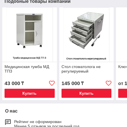
Подобные товары компании
Медицинская тумба МД
Стол стоматолога не
Клю
ТП3
регулируемый
43 000
145 000
₸
₸
от
Купить
Купить
О нас
Рейтинг не сформирован
Менее 5 отзывов за последний год