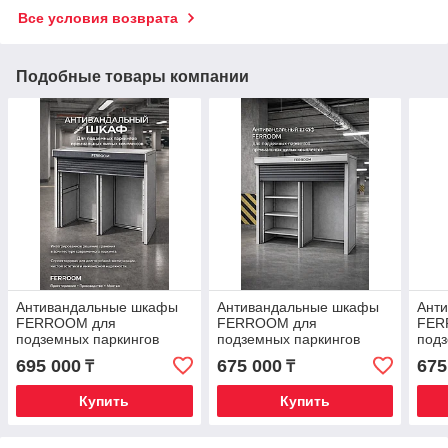
Все условия возврата
Подобные товары компании
Антивандальные шкафы
Антивандальные шкафы
Ант
FERROOM для
FERROOM для
FER
подземных паркингов
подземных паркингов
подз
(2000х2000х800) (без
(2000х2000х800) (1
(200
695 000
675 000
675
₸
₸
стеллажей)
стеллаж)
стел
Купить
Купить